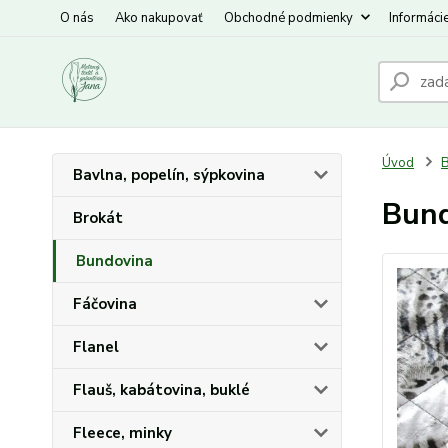
O nás
Ako nakupovať
Obchodné podmienky
Informáci
Úvod
B
Bavlna, popelín, sýpkovina
Bund
Brokát
Bundovina
Fáčovina
Flanel
Flauš, kabátovina, buklé
Fleece, minky