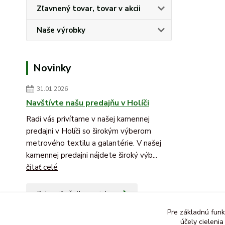
Zľavnený tovar, tovar v akcii
Naše výrobky
Novinky
31.01.2026
Navštívte našu predajňu v Holíči
Radi vás privítame v našej kamennej
predajni v Holíči so širokým výberom
metrového textilu a galantérie. V našej
kamennej predajni nájdete široký výb...
čítať celé
Zobraziť všetky novinky
Pre základnú funk
účely cieleni