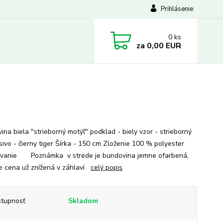
Prihlásenie
0
ks
za
0,00 EUR
ina biela "strieborný motýľ" podklad - biely vzor - strieborný
sivo - čierny tiger Šírka - 150 cm Zloženie 100 % polyester
vanie Poznámka v strede je bundovina jemne ofarbená,
je cena už znížená v záhlaví
celý popis
tupnosť
Skladom