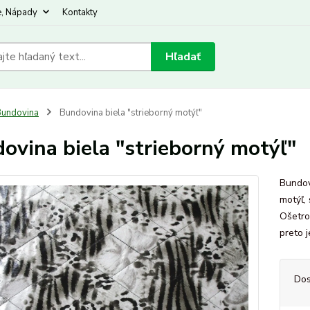
e, Nápady
Kontakty
Hľadať
undovina
Bundovina biela "strieborný motýľ"
ovina biela "strieborný motýľ"
Bundov
motýľ, 
Ošetro
preto 
Dos