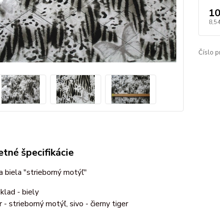
10
8,5
Číslo p
tné špecifikácie
 biela "strieborný motýľ"
klad - biely
r - strieborný motýľ, sivo - čierny tiger