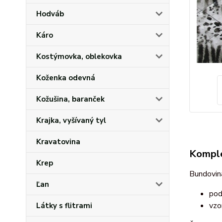
Hodváb
Káro
Kostýmovka, oblekovka
Koženka odevná
Kožušina, baranček
Krajka, vyšívaný tyl
Kravatovina
Komple
Krep
Bundovina
Ľan
pod
vzo
Látky s flitrami