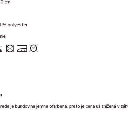
50 cm
 % polyester
nie
ka
trede je bundovina jemne ofarbená, preto je cena už znížená v záh