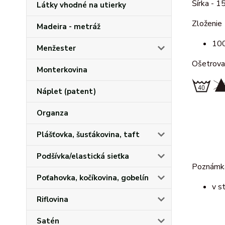
Šírka - 1
Látky vhodné na utierky
Zloženie
Madeira - metráž
100
Menžester
Ošetrova
Monterkovina
Náplet (patent)
Organza
Plášťovka, šusťákovina, taft
Podšívka/elastická sieťka
Poznám
Poťahovka, kočíkovina, gobelín
v s
Riflovina
Satén