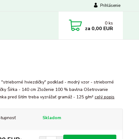
Prihlásenie
0
ks
za
0,00 EUR
 "strieborné hviezdičky" podklad - modrý vzor - strieborné
ičky Šírka - 140 cm Zloženie 100 % bavlna Ošetrovanie
ka pred šitím treba vyzrážať gramáž - 125 g/m²
celý popis
tupnosť
Skladom