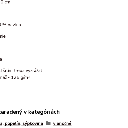
40 cm
 % bavlna
nie
a
d šitím treba vyzrážať
máž - 125 g/m²
zaradený v kategóriách
a, popelín, sýpkovina
vianočné