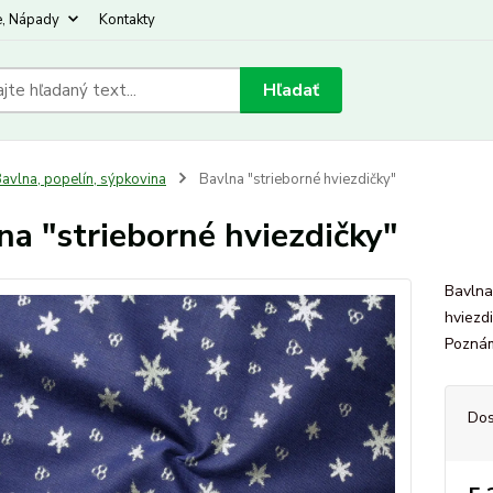
e, Nápady
Kontakty
Hľadať
avlna, popelín, sýpkovina
Bavlna "strieborné hviezdičky"
na "strieborné hviezdičky"
Bavlna
hviezd
Poznám
Dos