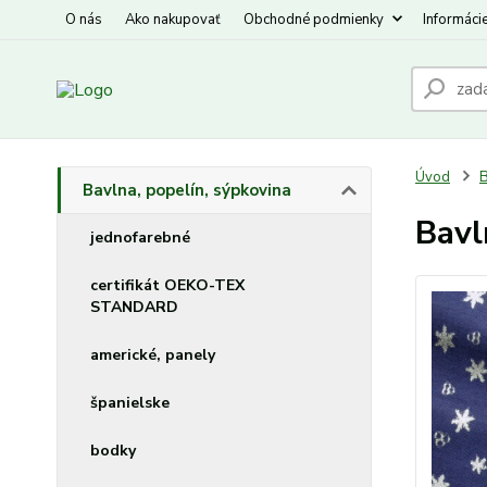
O nás
Ako nakupovať
Obchodné podmienky
Informáci
Úvod
B
Bavlna, popelín, sýpkovina
Bavl
jednofarebné
certifikát OEKO-TEX
STANDARD
americké, panely
španielske
bodky