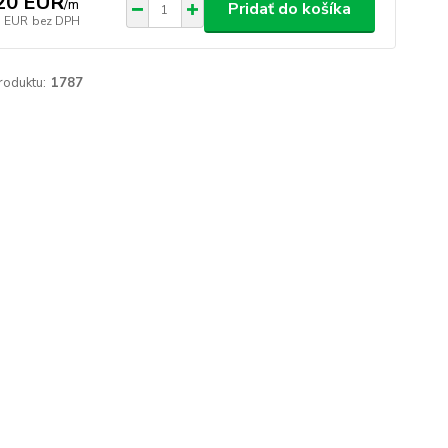
20 EUR
/
m
Pridať do košíka
3 EUR
bez DPH
roduktu:
1787