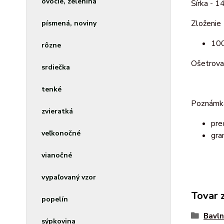
ovocie, zelenina
Šírka - 1
Zloženie
písmená, noviny
100
rôzne
Ošetrova
srdiečka
tenké
Poznámk
zvieratká
pre
veľkonočné
gra
vianočné
vypaľovaný vzor
Tovar 
popelín
Bavln
sýpkovina