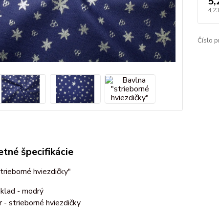
5,
4,2
Číslo p
tné špecifikácie
trieborné hviezdičky"
klad - modrý
r - strieborné hviezdičky