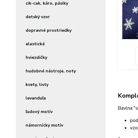
cik-cak, káro, pásiky
detský vzor
dopravné prostriedky
elastické
hviezdičky
hudobné nástroje, noty
kvety, listy
Komple
levanduľa
Bavlna "s
ľudový motív
pod
námornícky motív
vzo