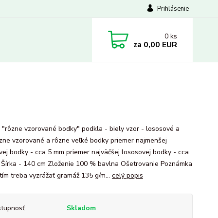
Prihlásenie
0
ks
za
0,00 EUR
 "rôzne vzorované bodky" podkla - biely vzor - lososové a
ôzne vzorované a rôzne veľké bodky priemer najmenšej
vej bodky - cca 5 mm priemer najväčšej lososovej bodky - cca
Šírka - 140 cm Zloženie 100 % bavlna Ošetrovanie Poznámka
itím treba vyzrážať gramáž 135 g/m...
celý popis
tupnosť
Skladom