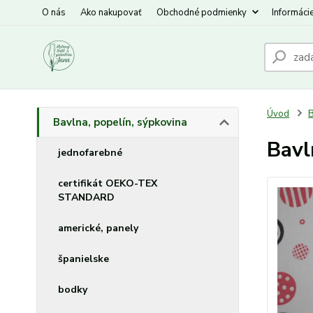
O nás
Ako nakupovať
Obchodné podmienky
Informáci
Úvod
B
Bavlna, popelín, sýpkovina
Bavl
jednofarebné
certifikát OEKO-TEX
STANDARD
americké, panely
španielske
bodky