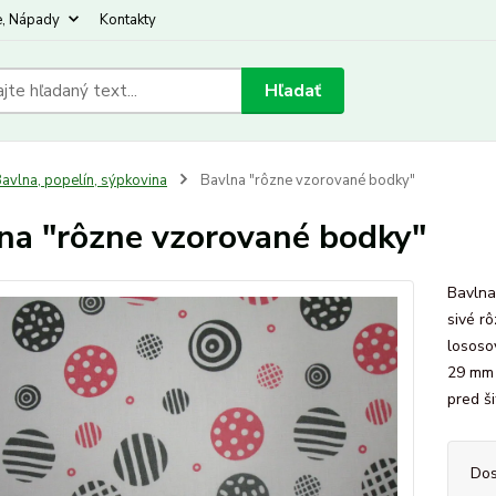
e, Nápady
Kontakty
Hľadať
avlna, popelín, sýpkovina
Bavlna "rôzne vzorované bodky"
na "rôzne vzorované bodky"
Bavlna
sivé r
lososo
29 mm 
pred š
Dos