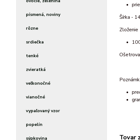
ovocie, zelenina
pri
písmená, noviny
Šírka - 1
rôzne
Zloženie
100
srdiečka
Ošetrova
tenké
zvieratká
Poznámk
veľkonočné
pre
vianočné
gra
vypaľovaný vzor
popelín
Tovar 
sýpkovina