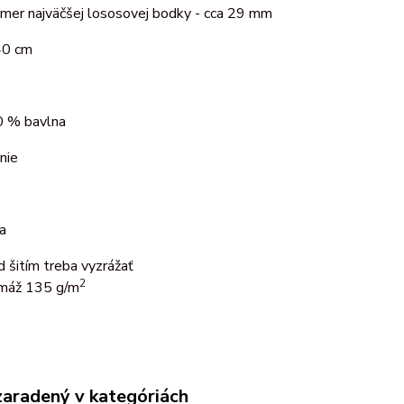
emer najväčšej lososovej bodky - cca 29 mm
40 cm
 % bavlna
nie
a
d šitím treba vyzrážať
2
máž 135 g/m
zaradený v kategóriách