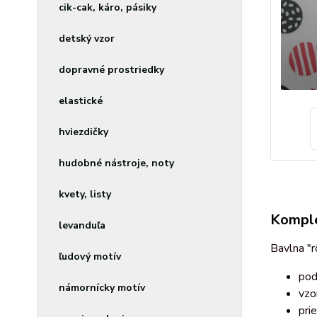
cik-cak, káro, pásiky
detský vzor
dopravné prostriedky
elastické
hviezdičky
hudobné nástroje, noty
kvety, listy
Komple
levanduľa
Bavlna "
ľudový motív
pod
námornícky motív
vzo
pri