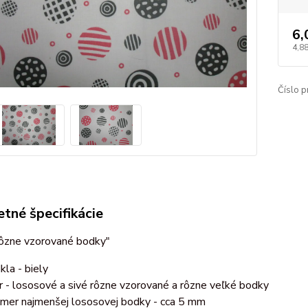
6,
4,8
Číslo p
tné špecifikácie
rôzne vzorované bodky"
kla - biely
r - lososové a sivé rôzne vzorované a rôzne veľké bodky
emer najmenšej lososovej bodky - cca 5 mm