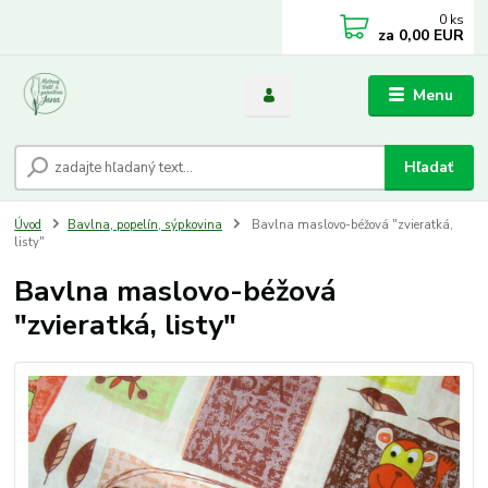
0
ks
za
0,00 EUR
Menu
Hľadať
Úvod
Bavlna, popelín, sýpkovina
Bavlna maslovo-béžová "zvieratká,
listy"
Bavlna maslovo-béžová
"zvieratká, listy"