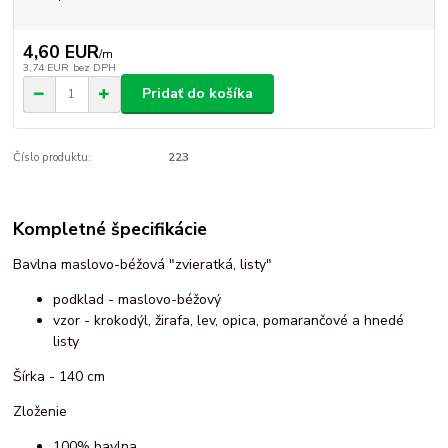
4,60 EUR
/
m
3,74 EUR
bez DPH
Pridať do košíka
Číslo produktu:
223
Kompletné špecifikácie
Bavlna maslovo-béžová "zvieratká, listy"
podklad - maslovo-béžový
vzor - krokodýl, žirafa, lev, opica, pomarančové a hnedé
listy
Šírka - 140 cm
Zloženie
100% bavlna