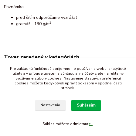
Poznámka
pred šitím odporúčame vyzrážať
2
gramáž - 130 g/m
Tovar zaradený v kategóriách
Bavlna, popelín, sýpkovina
Pre základnú funkčnosť, spríjemnenie používania webu, analytické
účely a v prípade udelenia súhlasu aj na účely cielenia reklamy
kvety, listy
využívame súbory cookies. Nastavenie vlastných preferencií
cookies môžete kedykoľvek upraviť odkazom v spodnej časti
stránok.
Súhlasím
Nastavenia
Súhlas môžete odmietnuť
tu
.
Vytvorené na
Eshop-rychlo.sk