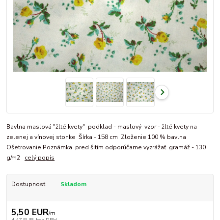
Bavlna maslová "žlté kvety" podklad - maslový vzor - žlté kvety na
zelenej a vínovej stonke Šírka - 158 cm Zloženie 100 % bavlna
Ošetrovanie Poznámka pred šitím odporúčame vyzrážať gramáž - 130
g/m2
celý popis
Dostupnosť
Skladom
5,50 EUR
/
m
4,47 EUR
bez DPH