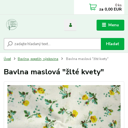
0
ks
za
0,00 EUR
Menu
Hľadať
Úvod
Bavlna, popelín, sýpkovina
Bavlna maslová "žlté kvety"
Bavlna maslová "žlté kvety"