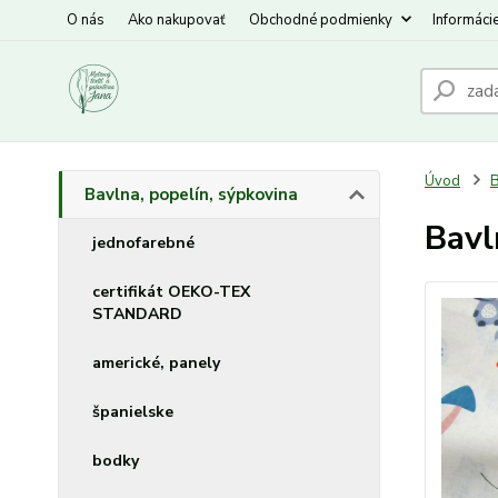
O nás
Ako nakupovať
Obchodné podmienky
Informáci
Úvod
B
Bavlna, popelín, sýpkovina
Bavl
jednofarebné
certifikát OEKO-TEX
STANDARD
americké, panely
španielske
bodky