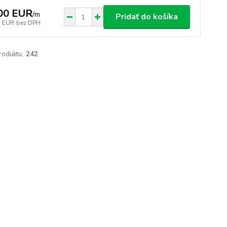
00 EUR
/
m
Pridať do košíka
7 EUR
bez DPH
roduktu:
242