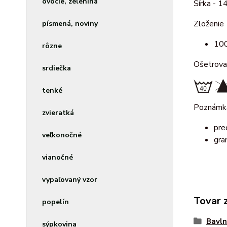
ovocie, zelenina
Šírka - 1
Zloženie
písmená, noviny
100
rôzne
Ošetrova
srdiečka
tenké
Poznámk
zvieratká
pre
veľkonočné
gra
vianočné
vypaľovaný vzor
Tovar 
popelín
Bavln
sýpkovina