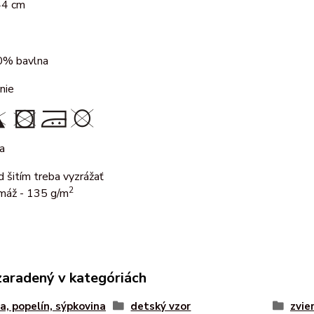
44 cm
% bavlna
nie
a
d šitím treba vyzrážať
2
máž - 135 g/m
zaradený v kategóriách
a, popelín, sýpkovina
detský vzor
zvie