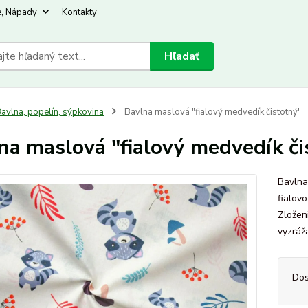
e, Nápady
Kontakty
Hľadať
avlna, popelín, sýpkovina
Bavlna maslová "fialový medvedík čistotný"
na maslová "fialový medvedík či
Bavlna
fialovo
Zložen
vyzráž
Dos