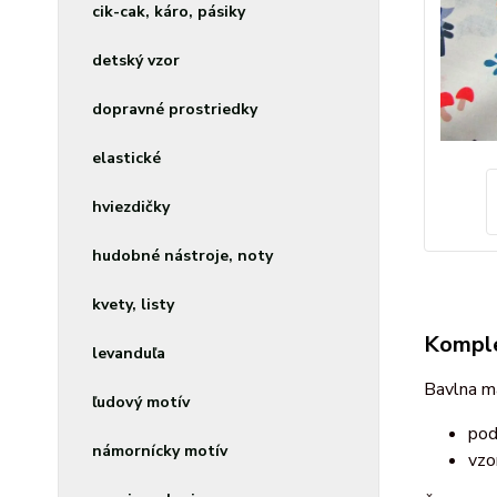
cik-cak, káro, pásiky
detský vzor
dopravné prostriedky
elastické
hviezdičky
hudobné nástroje, noty
kvety, listy
Komple
levanduľa
Bavlna ma
ľudový motív
pod
námornícky motív
vzo