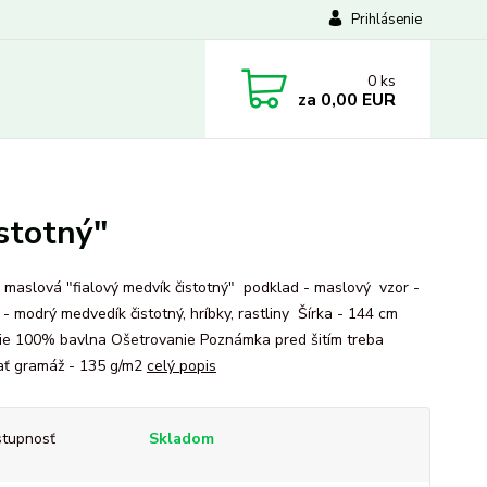
Prihlásenie
0
ks
za
0,00 EUR
stotný"
 maslová "fialový medvík čistotný" podklad - maslový vzor -
 - modrý medvedík čistotný, hríbky, rastliny Šírka - 144 cm
ie 100% bavlna Ošetrovanie Poznámka pred šitím treba
ať gramáž - 135 g/m2
celý popis
tupnosť
Skladom