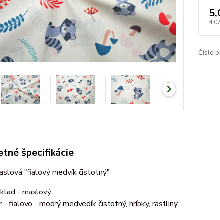
5,
4,0
Číslo p
tné špecifikácie
slová "fialový medvík čistotný"
klad - maslový
r - fialovo - modrý medvedík čistotný, hríbky, rastliny