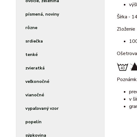
ovocie, zelenina
výš
písmená, noviny
Šírka - 1
rôzne
Zloženie
100
srdiečka
Ošetrova
tenké
zvieratká
Poznámk
veľkonočné
pre
vianočné
v š
gra
vypaľovaný vzor
popelín
sýpkovina