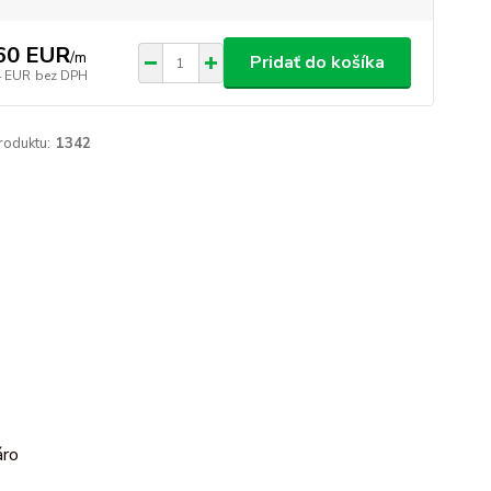
60 EUR
/
m
Pridať do košíka
4 EUR
bez DPH
roduktu:
1342
áro