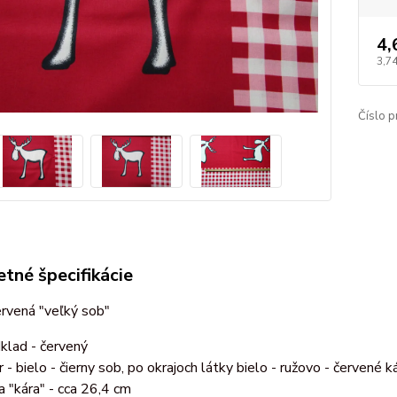
4,
3,7
Číslo p
tné špecifikácie
ervená "veľký sob"
klad - červený
r - bielo - čierny sob, po okrajoch látky bielo - ružovo - červené k
ka "kára" - cca 26,4 cm