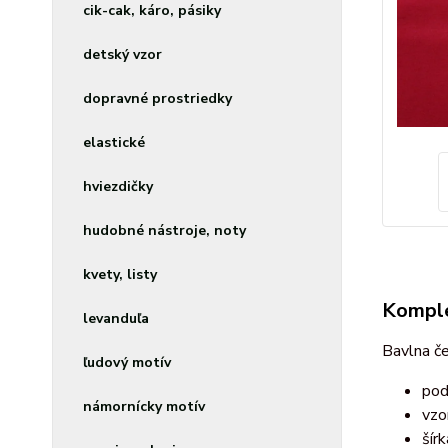
cik-cak, káro, pásiky
detský vzor
dopravné prostriedky
elastické
hviezdičky
hudobné nástroje, noty
kvety, listy
Komple
levanduľa
Bavlna č
ľudový motív
pod
námornícky motív
vzo
šír