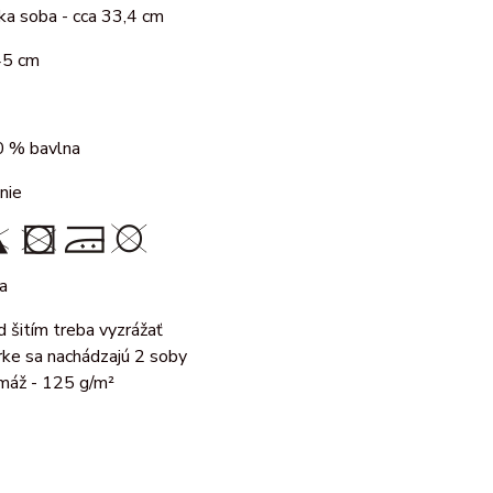
ka soba - cca 33,4 cm
45 cm
 % bavlna
nie
a
d šitím treba vyzrážať
írke sa nachádzajú 2 soby
máž - 125 g/m²