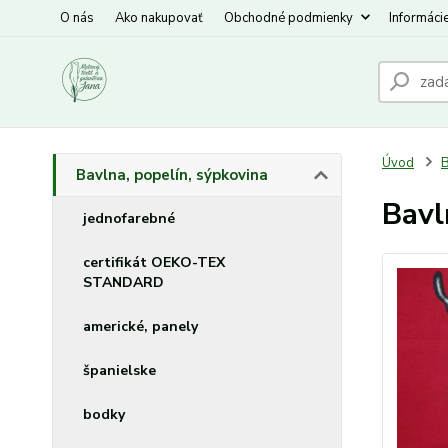
O nás
Ako nakupovať
Obchodné podmienky
Informáci
Úvod
B
Bavlna, popelín, sýpkovina
Bavl
jednofarebné
certifikát OEKO-TEX
STANDARD
americké, panely
španielske
bodky