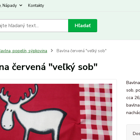
e, Nápady
Kontakty
Hľadať
avlna, popelín, sýpkovina
Bavlna červená "veľký sob"
na červená "veľký sob"
Bavlna
sob, po
cca 26
bavlna
nachád
Dos