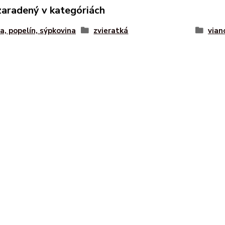
zaradený v kategóriách
a, popelín, sýpkovina
zvieratká
vian