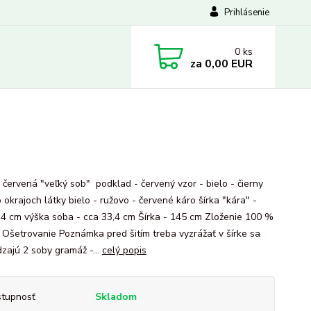
Prihlásenie
0
ks
za
0,00 EUR
 červená "veľký sob" podklad - červený vzor - bielo - čierny
 okrajoch látky bielo - ružovo - červené káro šírka "kára" -
,4 cm výška soba - cca 33,4 cm Šírka - 145 cm Zloženie 100 %
 Ošetrovanie Poznámka pred šitím treba vyzrážať v šírke sa
zajú 2 soby gramáž -...
celý popis
tupnosť
Skladom