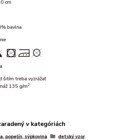
40 cm
% bavlna
nie
a
d šitím treba vyzrážať
2
máž 135 g/m
zaradený v kategóriách
a, popelín, sýpkovina
detský vzor