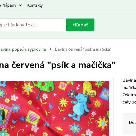
e, Nápady
Kontakty
Hľadať
avlna, popelín, sýpkovina
Bavlna červená "psík a mačička"
na červená "psík a mačička"
Bavlna
mačičk
Ošetro
celý p
Dos