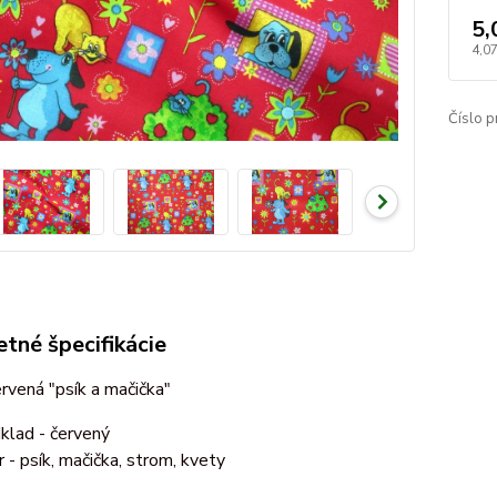
5,
4,0
Číslo p
tné špecifikácie
rvená "psík a mačička"
klad - červený
r - psík, mačička, strom, kvety