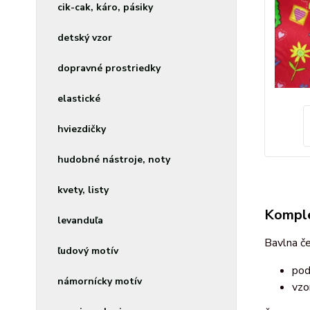
cik-cak, káro, pásiky
detský vzor
dopravné prostriedky
elastické
hviezdičky
hudobné nástroje, noty
kvety, listy
Komple
levanduľa
Bavlna če
ľudový motív
pod
námornícky motív
vzo