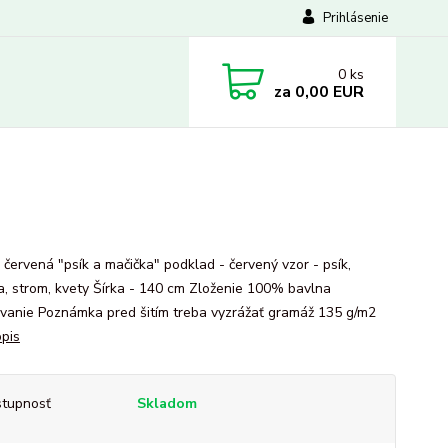
Prihlásenie
0
ks
za
0,00 EUR
 červená "psík a mačička" podklad - červený vzor - psík,
a, strom, kvety Šírka - 140 cm Zloženie 100% bavlna
vanie Poznámka pred šitím treba vyzrážať gramáž 135 g/m2
opis
tupnosť
Skladom