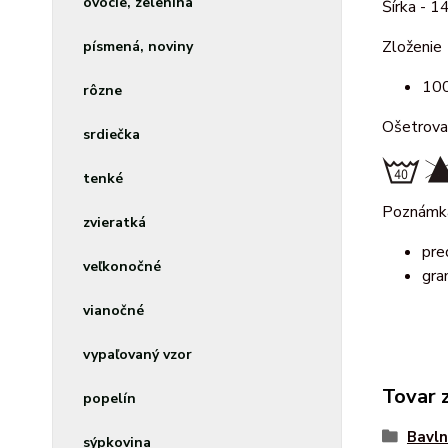
ovocie, zelenina
Šírka - 1
Zloženie
písmená, noviny
100
rôzne
Ošetrova
srdiečka
tenké
Poznámk
zvieratká
pre
veľkonočné
gra
vianočné
vypaľovaný vzor
Tovar 
popelín
Bavln
sýpkovina