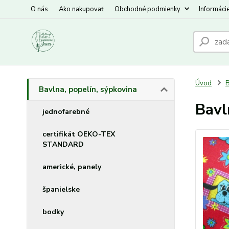
O nás
Ako nakupovať
Obchodné podmienky
Informáci
Úvod
B
Bavlna, popelín, sýpkovina
Bavl
jednofarebné
certifikát OEKO-TEX
STANDARD
americké, panely
španielske
bodky