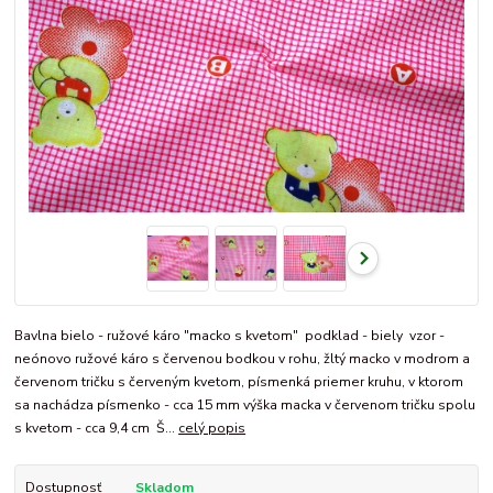
Bavlna bielo - ružové káro "macko s kvetom" podklad - biely vzor -
neónovo ružové káro s červenou bodkou v rohu, žltý macko v modrom a
červenom tričku s červeným kvetom, písmenká priemer kruhu, v ktorom
sa nachádza písmenko - cca 15 mm výška macka v červenom tričku spolu
s kvetom - cca 9,4 cm Š...
celý popis
Dostupnosť
Skladom