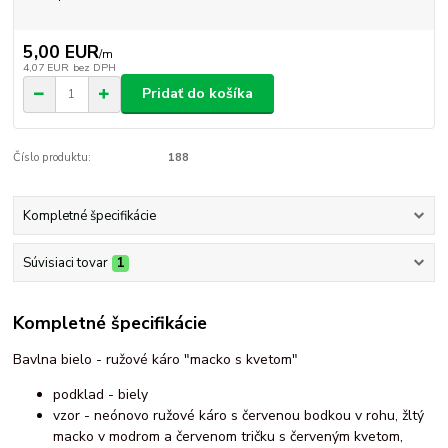
5,00 EUR
/
m
4,07 EUR
bez DPH
Pridať do košíka
Číslo produktu:
188
Kompletné špecifikácie
Súvisiaci tovar
1
Kompletné špecifikácie
Bavlna bielo - ružové káro "macko s kvetom"
podklad - biely
vzor - neónovo ružové káro s červenou bodkou v rohu, žltý
macko v modrom a červenom tričku s červeným kvetom,