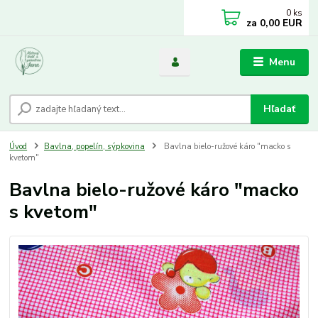
0
ks
za
0,00 EUR
Menu
Hľadať
Úvod
Bavlna, popelín, sýpkovina
Bavlna bielo-ružové káro "macko s
kvetom"
Bavlna bielo-ružové káro "macko
s kvetom"