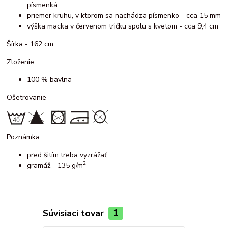
písmenká
priemer kruhu, v ktorom sa nachádza písmenko - cca 15 mm
výška macka v červenom tričku spolu s kvetom - cca 9,4 cm
Šírka - 162 cm
Zloženie
100 % bavlna
Ošetrovanie
Poznámka
pred šitím treba vyzrážať
2
gramáž - 135 g/m
Súvisiaci tovar
1