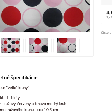
4,
3,7
Číslo p
tné špecifikácie
ele "veľké kruhy"
klad - biely
r - ružový, červený a tmavo modrý kruh
emer ružového kruhu - cca 10,3 cm