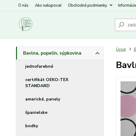
O nás
Ako nakupovať
Obchodné podmienky
Informáci
Úvod
B
Bavlna, popelín, sýpkovina
Bavl
jednofarebné
certifikát OEKO-TEX
STANDARD
americké, panely
španielske
bodky