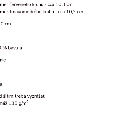
emer červeného kruhu - cca 10,3 cm
emer tmavomodrého kruhu - cca 10,3 cm
40 cm
 % bavlna
nie
a
d šitím treba vyzrážať
2
máž 135 g/m