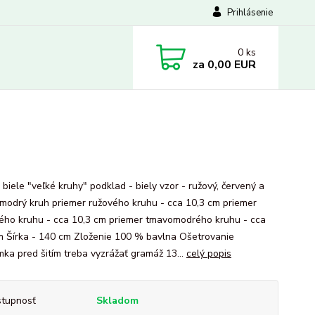
Prihlásenie
0
ks
za
0,00 EUR
biele "veľké kruhy" podklad - biely vzor - ružový, červený a
modrý kruh priemer ružového kruhu - cca 10,3 cm priemer
ého kruhu - cca 10,3 cm priemer tmavomodrého kruhu - cca
m Šírka - 140 cm Zloženie 100 % bavlna Ošetrovanie
ka pred šitím treba vyzrážať gramáž 13...
celý popis
tupnosť
Skladom