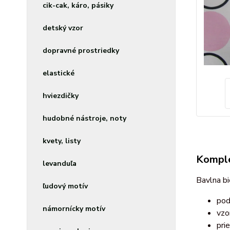
cik-cak, káro, pásiky
detský vzor
dopravné prostriedky
elastické
hviezdičky
hudobné nástroje, noty
kvety, listy
Komple
levanduľa
Bavlna bi
ľudový motív
pod
námornícky motív
vzo
pri