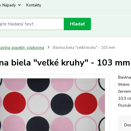
e, Nápady
Kontakty
Hľadať
avlna, popelín, sýpkovina
Bavlna biela "veľké kruhy" - 103 mm
na biela "veľké kruhy" - 103 mm
Bavlna 
tmavo 
červen
10,3 c
Poznám
Dos