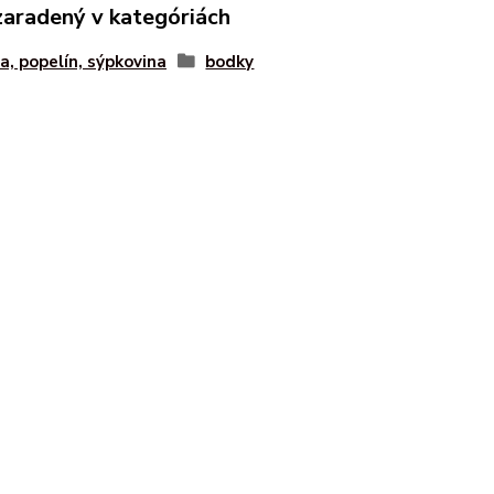
zaradený v kategóriách
a, popelín, sýpkovina
bodky