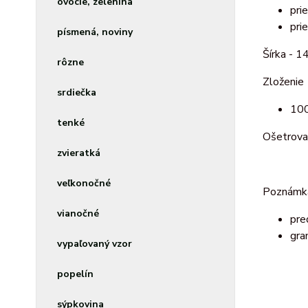
ovocie, zelenina
pri
pri
písmená, noviny
Šírka - 1
rôzne
Zloženie
srdiečka
100
tenké
Ošetrova
zvieratká
veľkonočné
Poznámk
vianočné
pre
gra
vypaľovaný vzor
popelín
sýpkovina