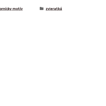
rnícky motív
zvieratká