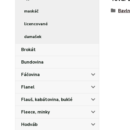
Bavln
maskáč
licencované
damašek
Brokát
Bundovina
Fáčovina
Flanel
Flauš, kabátovina, buklé
Fleece, minky
Hodváb