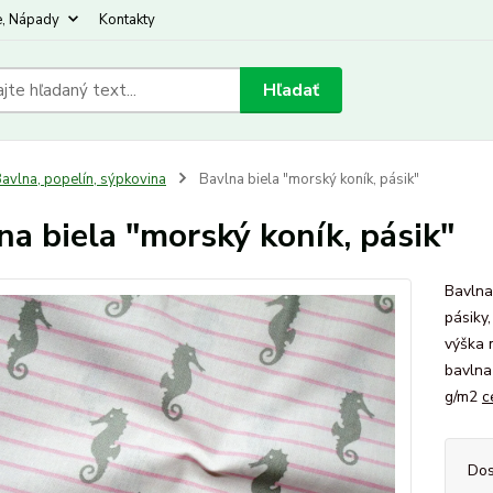
e, Nápady
Kontakty
Hľadať
avlna, popelín, sýpkovina
Bavlna biela "morský koník, pásik"
na biela "morský koník, pásik"
Bavlna
pásiky
výška 
bavlna
g/m2
c
Dos