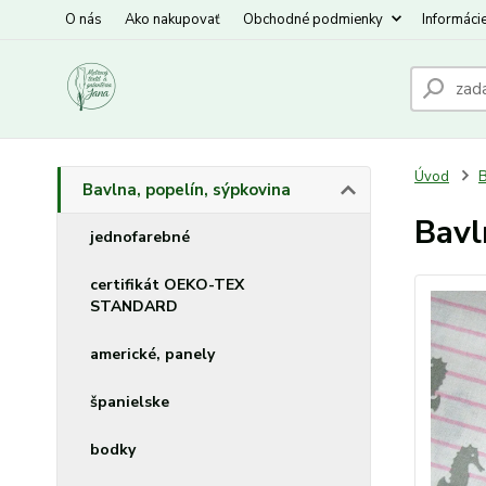
O nás
Ako nakupovať
Obchodné podmienky
Informáci
Úvod
B
Bavlna, popelín, sýpkovina
Bavl
jednofarebné
certifikát OEKO-TEX
STANDARD
americké, panely
španielske
bodky