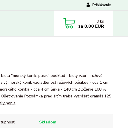
Prihlásenie
0
ks
za
0,00 EUR
 biela "morský koník, pásik" podklad - biely vzor - ružové
, sivý morský koník vzdiadlenosť ružových pásikov - cca 1 cm
morského koníka - cca 4 cm Šírka - 140 cm Zloženie 100 %
 Ošetrovanie Poznámka pred šitím treba vyzrážať gramáž 125
elý popis
tupnosť
Skladom