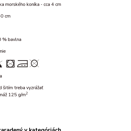
ka morského koníka - cca 4 cm
40 cm
 % bavlna
nie
a
d šitím treba vyzrážať
2
máž 125 g/m
zaradený v kategóriách