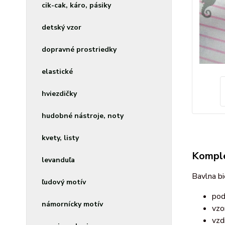
cik-cak, káro, pásiky
detský vzor
dopravné prostriedky
elastické
hviezdičky
hudobné nástroje, noty
kvety, listy
Komple
levanduľa
Bavlna bi
ľudový motív
pod
námornícky motív
vzo
vzd