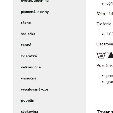
ovocie, zelenina
výš
písmená, noviny
Šírka - 1
rôzne
Zloženie
100
srdiečka
Ošetrova
tenké
zvieratká
Poznámk
veľkonočné
pre
vianočné
gra
vypaľovaný vzor
popelín
Tovar 
sýpkovina