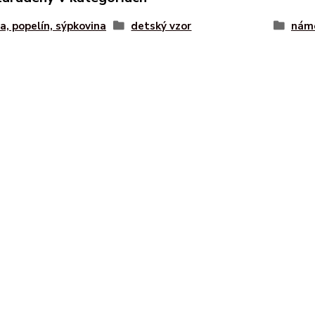
a, popelín, sýpkovina
detský vzor
námo