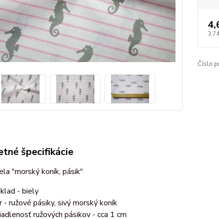
4,
3,7
Číslo p
tné špecifikácie
ela "morský koník, pásik"
klad - biely
r - ružové pásiky, sivý morský koník
iadlenosť ružových pásikov - cca 1 cm