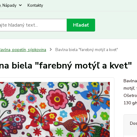
e, Nápady
Kontakty
Hľadať
avlna, popelín, sýpkovina
Bavlna biela "farebný motýľ a kvet"
na biela "farebný motýľ a kvet"
Bavlna
motýľ,
Ošetro
130 g
Dos