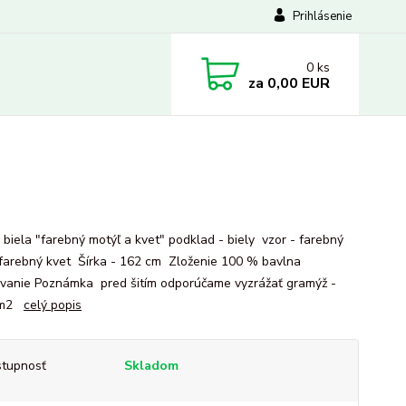
Prihlásenie
0
ks
za
0,00 EUR
 biela "farebný motýľ a kvet" podklad - biely vzor - farebný
 farebný kvet Šírka - 162 cm Zloženie 100 % bavlna
vanie Poznámka pred šitím odporúčame vyzrážať gramýž -
/m2
celý popis
tupnosť
Skladom