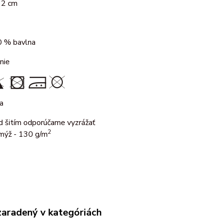
162 cm
 % bavlna
nie
ka
d šitím odporúčame vyzrážať
2
mýž - 130 g/m
zaradený v kategóriách