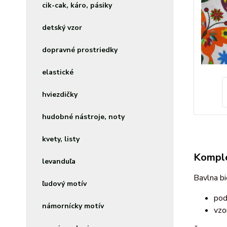
cik-cak, káro, pásiky
detský vzor
dopravné prostriedky
elastické
hviezdičky
hudobné nástroje, noty
kvety, listy
Komple
levanduľa
Bavlna bi
ľudový motív
pod
námornícky motív
vzo