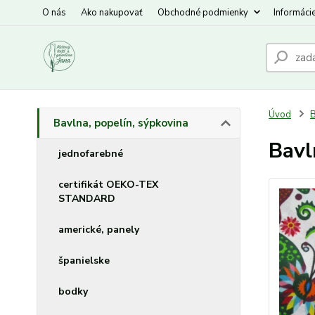
O nás
Ako nakupovať
Obchodné podmienky
Informáci
Úvod
B
Bavlna, popelín, sýpkovina
Bavl
jednofarebné
certifikát OEKO-TEX
STANDARD
americké, panely
španielske
bodky