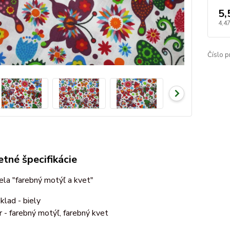
5,
4,4
Číslo p
tné špecifikácie
ela "farebný motýľ a kvet"
klad - biely
r - farebný motýľ, farebný kvet