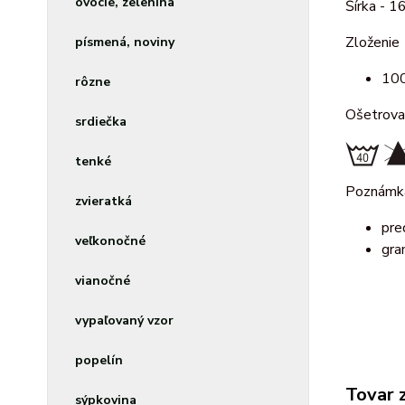
ovocie, zelenina
Šírka - 
Zloženie
písmená, noviny
100
rôzne
Ošetrova
srdiečka
tenké
Poznám
zvieratká
pre
veľkonočné
gra
vianočné
vypaľovaný vzor
popelín
Tovar 
sýpkovina