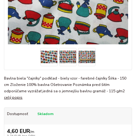
Bavlna biela "čajníky" podklad - biely vzor - farebné čajníky Šírka - 150
cm Zloženie 100% bavlna Ošetrovanie Poznámka pred šitím
odporúčame vyzrážať jedná sa o jemnejšiu bavlnu gramáž - 115 g/m2
celý popis
Dostupnosť
Skladom
4,60 EUR
/
m
3,74 EUR
bez DPH