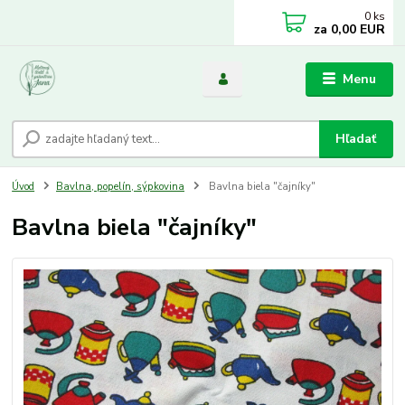
0
ks
za
0,00 EUR
Menu
Hľadať
Úvod
Bavlna, popelín, sýpkovina
Bavlna biela "čajníky"
Bavlna biela "čajníky"