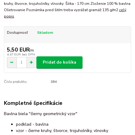
kruhy, štvorce, trojuholníky, vlnovky Šírka - 170 cm Zloženie 100 % bavlna
Ošetrovanie Poznámka pred šitím treba vyzrážať gramáž 135 g/m2
celý
popis
Dostupnosť
Skladom
5,50 EUR
/
m
4,47 EUR
bez DPH
Pridať do košíka
Číslo produktu:
384
Kompletné špecifikácie
Bavlna biela "čierny geometrický vzor"
podklad - bavlna
vzor - čierne kruhy, štvorce, trojuholníky, vlnovky