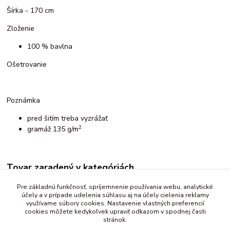
Šírka - 170 cm
Zloženie
100 % bavlna
Ošetrovanie
Poznámka
pred šitím treba vyzrážať
2
gramáž 135 g/m
Tovar zaradený v kategóriách
Bavlna, popelín, sýpkovina
Pre základnú funkčnosť, spríjemnenie používania webu, analytické
účely a v prípade udelenia súhlasu aj na účely cielenia reklamy
rôzne
využívame súbory cookies. Nastavenie vlastných preferencií
cookies môžete kedykoľvek upraviť odkazom v spodnej časti
stránok.