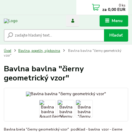
0
ks
za
0,00 EUR
Menu
Hľadať
Úvod
Bavlna, popelín, sýpkovina
Bavlna bavlna "čierny geometrický
vzor"
Bavlna bavlna "čierny
geometrický vzor"
Bavlna biela "čierny geometrický vzor" podklad - bavlna vzor - čierne